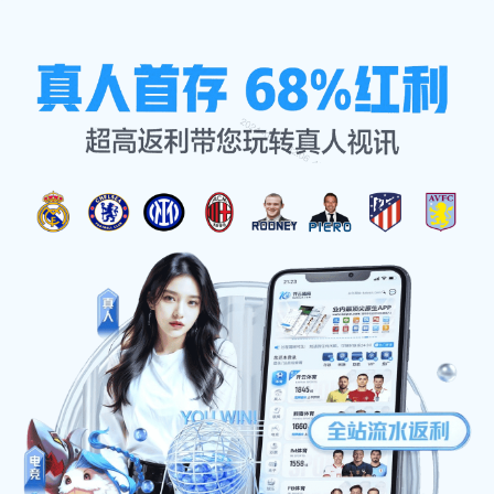
球速
体育
☰
极速比分 · 畅享全球赛事
专业体育资讯平台，为您带来最及时的足球、篮球
深度报道与分析
查看今日热门
今日焦点赛事