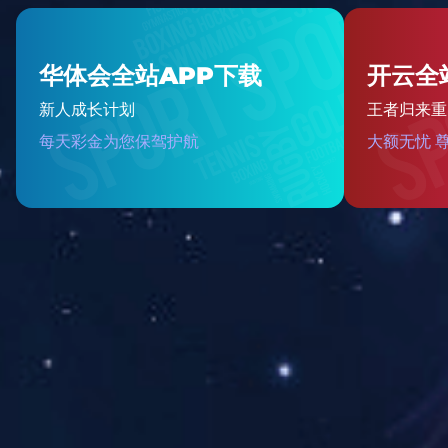
今日焦点赛事