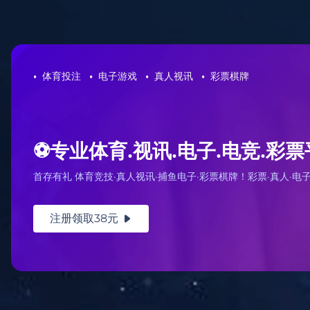
球速
体育
专业体